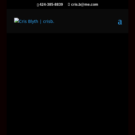
424-385-8839
cris.b@me.com